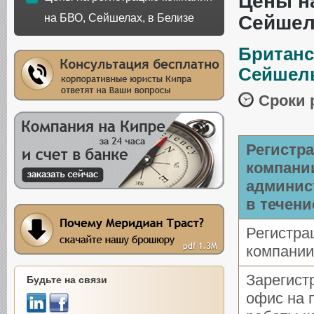
Цены н
на БВО, Сейшелах, в Белизе
Сейшел
Британс
Сейшел
Сроки 
Регистр
компании
админис
в течени
Регистра
компании
Зарегист
Будьте на связи
офис на 