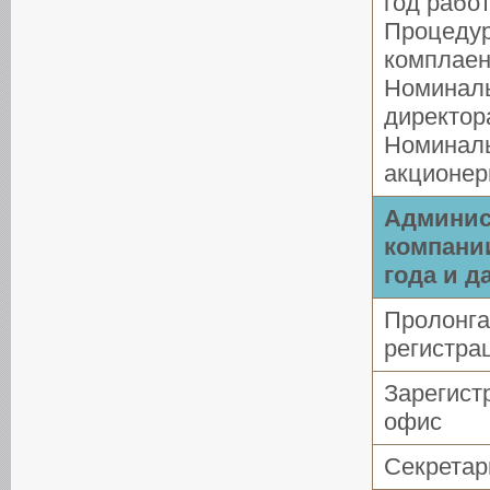
год рабо
Процеду
комплаен
Номинал
директор
Номинал
акционе
Админис
компании
года и д
Пролонг
регистра
Зарегист
офис
Секретар