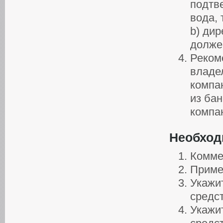
подтв
вода, 
b) дир
долже
Реком
владел
компа
из бан
компан
Необход
Комме
Приме
Укажи
средс
Укажи