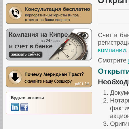
Открыти
Счет в ба
регистра
компании
.
Смотрите
Открыти
Необход
Докум
Будьте на связи
Нотар
фактич
акцио
Ориги